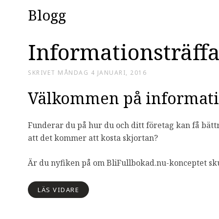
Blogg
Informationsträff
SKRIVET
MÅNDAG 4 JANUARI, 2016
Välkommen på informatio
Funderar du på hur du och ditt företag kan få bä
att det kommer att kosta skjortan?
Är du nyfiken på om BliFullbokad.nu-konceptet skul
LÄS VIDARE