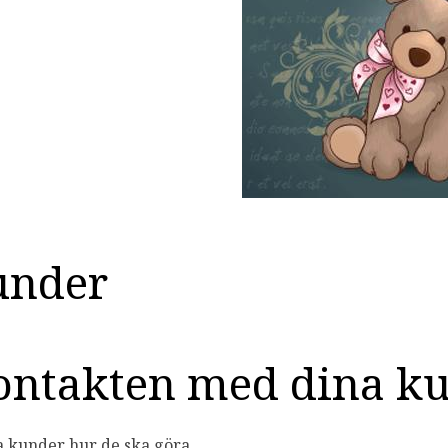
under
 kontakten med dina k
na kunder hur de ska göra...