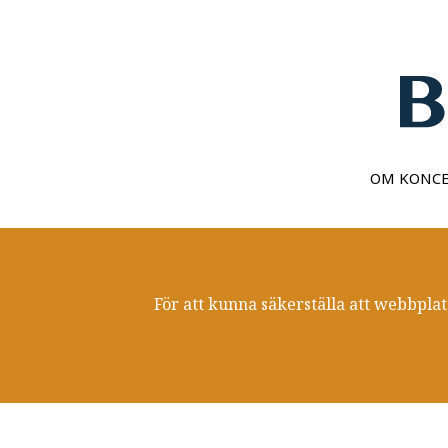
OM KONC
För att kunna säkerställa att webbplat