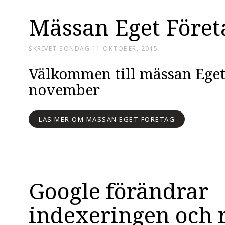
Mässan Eget Föret
SKRIVET
SÖNDAG 11 OKTOBER, 2015
Välkommen till mässan Eget
november
LÄS MER OM MÄSSAN EGET FÖRETAG
Google förändrar
indexeringen och 