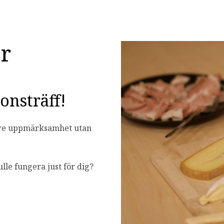
ar
nsträff!
ttre uppmärksamhet utan
le fungera just för dig?