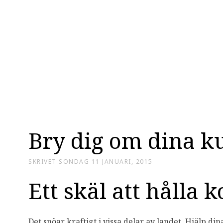
Bry dig om dina k
SKRIVET
SÖNDAG 11 JANUARI, 2015
Ett skäl att hålla
Det snöar kraftigt i vissa delar av landet. Hjälp di